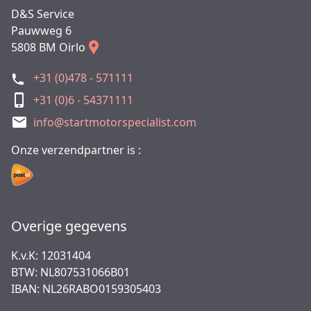
D&S Service
Pauwweg 6
5808 BM Oirlo
+31 (0)478 - 571111
+31 (0)6 - 54371111
info@startmotorspecialist.com
Onze verzendpartner is :
Overige gegevens
K.v.K: 12031404
BTW: NL807531066B01
IBAN: NL26RABO0159305403