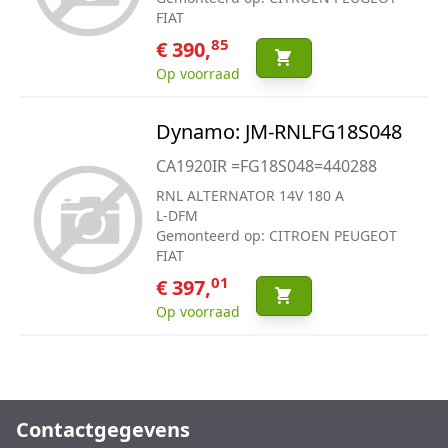
FIAT
85
€ 390,
Op voorraad
Dynamo: JM-RNLFG18S048
CA1920IR =FG18S048=440288
RNL ALTERNATOR 14V 180 A
L-DFM
Gemonteerd op: CITROEN PEUGEOT
FIAT
01
€ 397,
Op voorraad
Contactgegevens