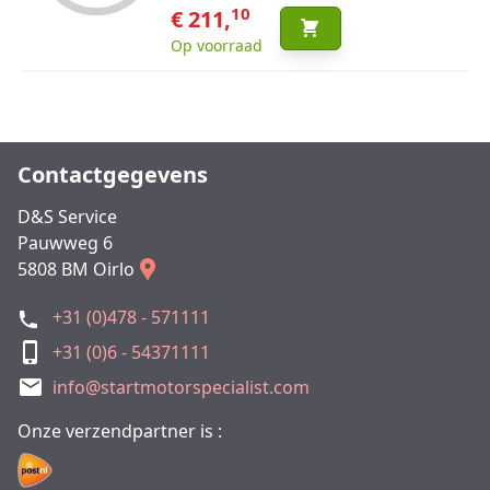
10
€ 211,
Op voorraad
Contactgegevens
D&S Service
Pauwweg 6
5808 BM Oirlo
+31 (0)478 - 571111
+31 (0)6 - 54371111
info@startmotorspecialist.com
Onze verzendpartner is :