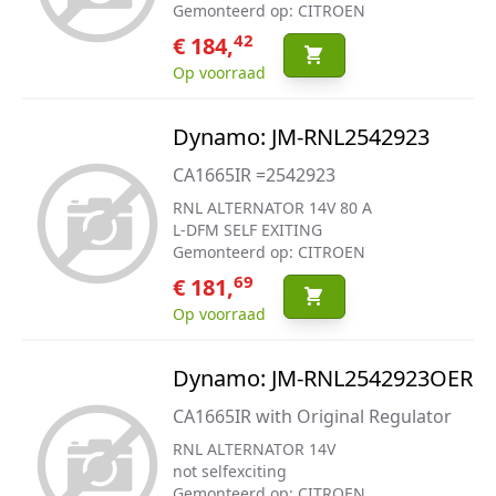
Gemonteerd op: CITROEN
42
€ 184,
Op voorraad
Dynamo: JM-RNL2542923
CA1665IR =2542923
RNL ALTERNATOR 14V 80 A
L-DFM SELF EXITING
Gemonteerd op: CITROEN
69
€ 181,
Op voorraad
Dynamo: JM-RNL2542923OER
CA1665IR with Original Regulator
RNL ALTERNATOR 14V
not selfexciting
Gemonteerd op: CITROEN