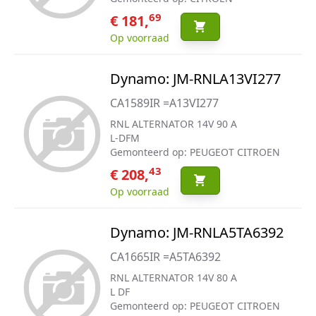
69
€ 181,
Op voorraad
Dynamo: JM-RNLA13VI277
CA1589IR =A13VI277
RNL ALTERNATOR 14V 90 A
L-DFM
Gemonteerd op: PEUGEOT CITROEN
43
€ 208,
Op voorraad
Dynamo: JM-RNLA5TA6392
CA1665IR =A5TA6392
RNL ALTERNATOR 14V 80 A
L DF
Gemonteerd op: PEUGEOT CITROEN