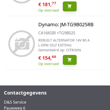
77
€ 181,
Op voorraad
Dynamo: JM-TG9B025RB
CA1665IR =TG9B025
REBUILT ALTERNATOR 14V 80 A
L-DFM SELF EXITING
Gemonteerd op: CITROEN
66
€ 154,
Op voorraad
Contactgegevens
D&S Service
Pauwweg 6