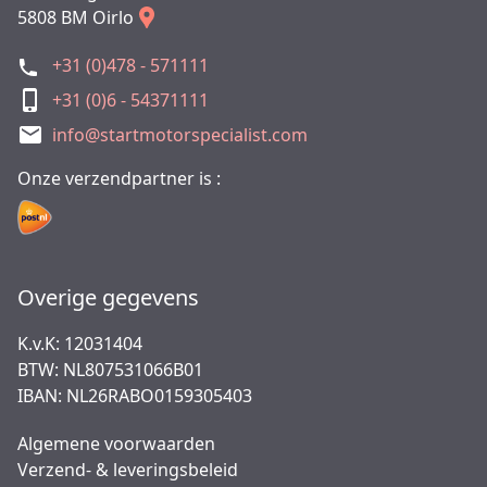
5808 BM Oirlo
+31 (0)478 - 571111
+31 (0)6 - 54371111
info@startmotorspecialist.com
Onze verzendpartner is :
Overige gegevens
K.v.K: 12031404
BTW: NL807531066B01
IBAN: NL26RABO0159305403
Algemene voorwaarden
Verzend- & leveringsbeleid