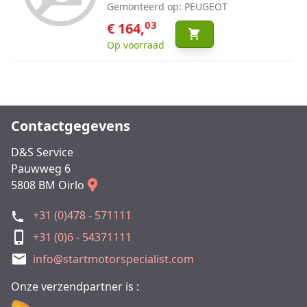
Gemonteerd op: PEUGEOT
03
€ 164,
Op voorraad
Contactgegevens
D&S Service
Pauwweg 6
5808 BM Oirlo
+31 (0)478 - 571111
+31 (0)6 - 54371111
info@startmotorspecialist.com
Onze verzendpartner is :