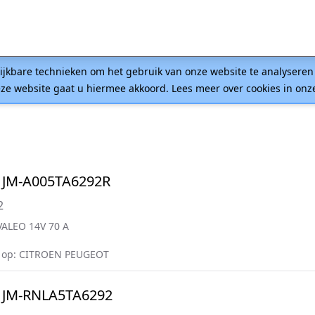
lijkbare technieken om het gebruik van onze website te analysere
ze website gaat u hiermee akkoord. Lees meer over cookies in on
 JM-A005TA6292R
2
VALEO 14V 70 A
 op: CITROEN PEUGEOT
 JM-RNLA5TA6292