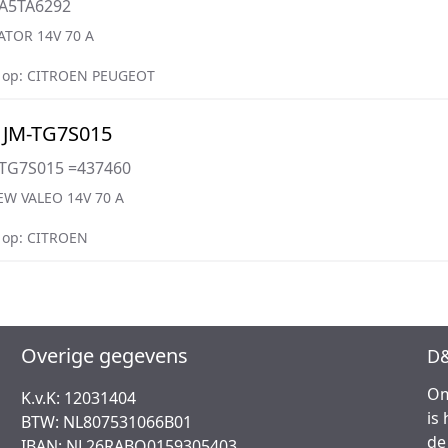
=A5TA6292
ATOR 14V 70 A
 op: CITROEN PEUGEOT
 JM-TG7S015
=TG7S015 =437460
W VALEO 14V 70 A
 op: CITROEN
Overige gegevens
D&
Om
K.v.K: 12031404
is
BTW: NL807531066B01
de
IBAN: NL26RABO0159305403