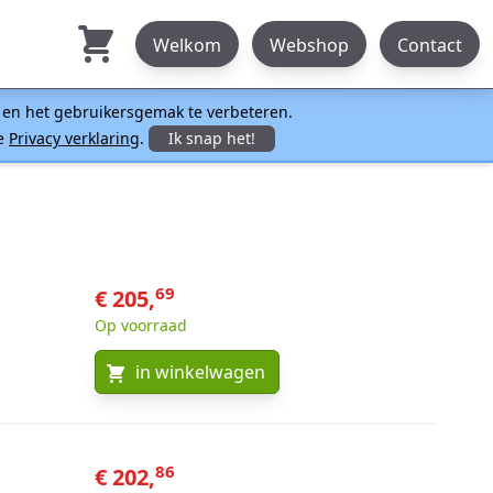
Welkom
Webshop
Contact
n en het gebruikersgemak te verbeteren.
ze
Privacy verklaring
.
Ik snap het!
69
€ 205,
Op voorraad
in winkelwagen
86
€ 202,