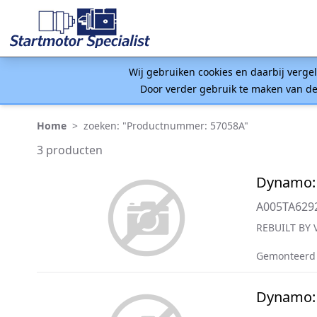
Wij gebruiken cookies en daarbij verge
Door verder gebruik te maken van de
Home
>
zoeken: "Productnummer: 57058A"
3 producten
Dynamo:
A005TA629
REBUILT BY 
Gemonteerd
Dynamo: