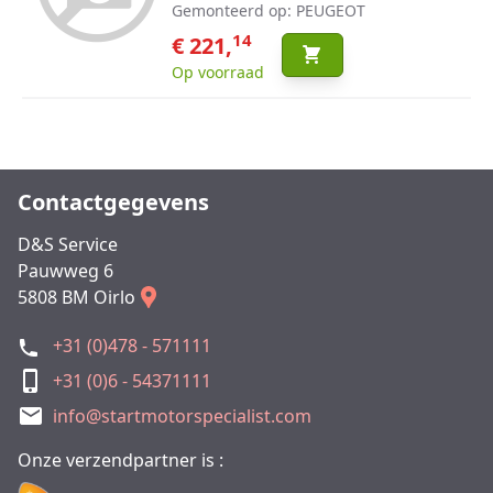
Gemonteerd op: PEUGEOT
14
€ 221,
Op voorraad
Contactgegevens
D&S Service
Pauwweg 6
5808 BM Oirlo
+31 (0)478 - 571111
+31 (0)6 - 54371111
info@startmotorspecialist.com
Onze verzendpartner is :