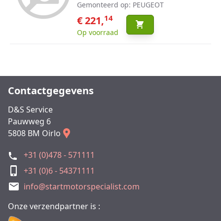
Gemonteerd op: PEUGEOT
14
€ 221,
Op voorraad
Contactgegevens
D&S Service
Pauwweg 6
5808 BM Oirlo
+31 (0)478 - 571111
+31 (0)6 - 54371111
info@startmotorspecialist.com
Onze verzendpartner is :