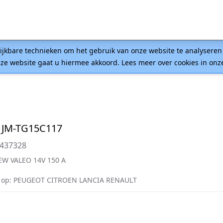
lijkbare technieken om het gebruik van onze website te analysere
ze website gaat u hiermee akkoord. Lees meer over cookies in on
 JM-TG15C117
437328
W VALEO 14V 150 A
 op: PEUGEOT CITROEN LANCIA RENAULT