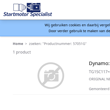
Wij gebruiken cookies en daarbij verge
Door verder gebruik te maken van de
Home
>
zoeken: "Productnummer: 57051G"
1 product
Dynamo:
TG15C117=
ORIGINAL NE
Gemonteerd