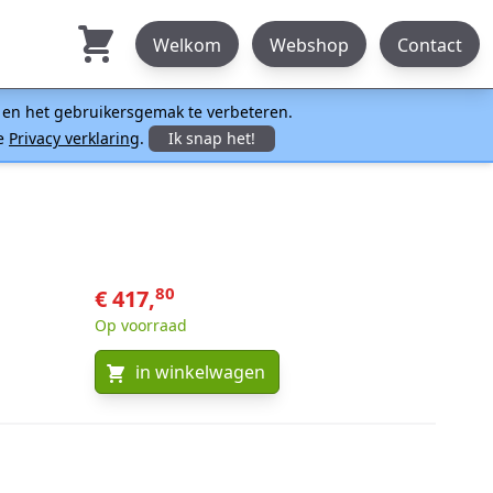
Welkom
Webshop
Contact
n en het gebruikersgemak te verbeteren.
ze
Privacy verklaring
.
Ik snap het!
80
€ 417,
Op voorraad
in winkelwagen