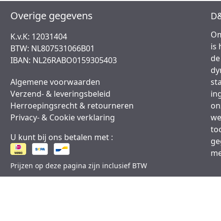
Overige gegevens
D&
Om
K.v.K: 12031404
is
BTW: NL807531066B01
de
IBAN: NL26RABO0159305403
dy
Algemene voorwaarden
st
Verzend- & leveringsbeleid
in
Herroepingsrecht & retourneren
on
Privacy- & Cookie verklaring
we
to
U kunt bij ons betalen met :
ge
me
Prijzen op deze pagina zijn inclusief BTW