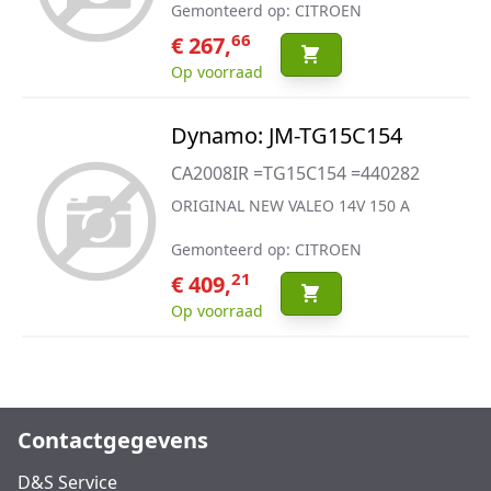
Gemonteerd op: CITROEN
66
€ 267,
Op voorraad
Dynamo: JM-TG15C154
CA2008IR =TG15C154 =440282
ORIGINAL NEW VALEO 14V 150 A
Gemonteerd op: CITROEN
21
€ 409,
Op voorraad
Contactgegevens
D&S Service