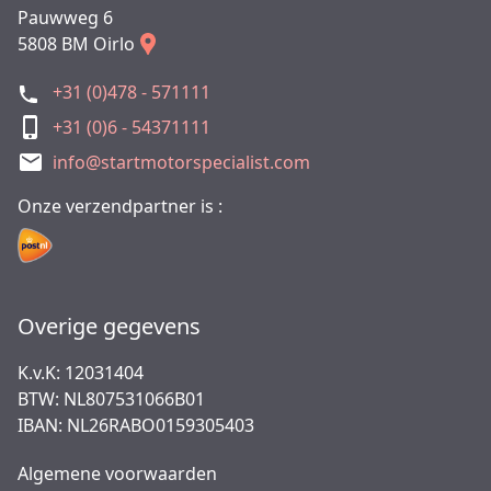
Pauwweg 6
5808 BM Oirlo
+31 (0)478 - 571111
+31 (0)6 - 54371111
info@startmotorspecialist.com
Onze verzendpartner is :
Overige gegevens
K.v.K: 12031404
BTW: NL807531066B01
IBAN: NL26RABO0159305403
Algemene voorwaarden