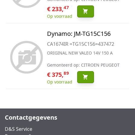
47
€ 233,
Op voorraad
Dynamo: JM-TG15C156
CA1674IR =TG15C156=437472
ORIGINAL NEW VALEO 14V 150 A
Gemonteerd op: CITROEN PEUGEOT
89
€ 375,
Op voorraad
Contactgegevens
D&S Service