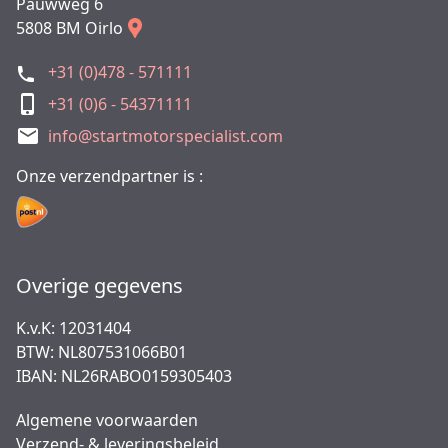
Pauwweg 6
5808 BM Oirlo
+31 (0)478 - 571111
+31 (0)6 - 54371111
info@startmotorspecialist.com
Onze verzendpartner is :
Overige gegevens
K.v.K: 12031404
BTW: NL807531066B01
IBAN: NL26RABO0159305403
Algemene voorwaarden
Verzend- & leveringsbeleid