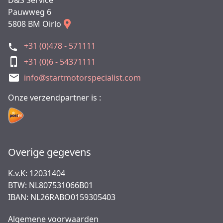
D&S Service
Pauwweg 6
5808 BM Oirlo
+31 (0)478 - 571111
+31 (0)6 - 54371111
info@startmotorspecialist.com
Onze verzendpartner is :
Overige gegevens
K.v.K: 12031404
BTW: NL807531066B01
IBAN: NL26RABO0159305403
Algemene voorwaarden