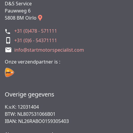
D&S Service
Pauwweg 6
5808 BM Oirlo
+31 (0)478 - 571111
+31 (0)6 - 54371111
info@startmotorspecialist.com
Onze verzendpartner is :
Overige gegevens
K.v.K: 12031404
BTW: NL807531066B01
IBAN: NL26RABO0159305403