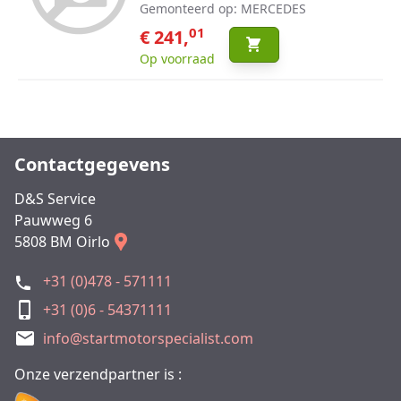
Gemonteerd op: MERCEDES
01
€ 241,
Op voorraad
Contactgegevens
D&S Service
Pauwweg 6
5808 BM Oirlo
+31 (0)478 - 571111
+31 (0)6 - 54371111
info@startmotorspecialist.com
Onze verzendpartner is :