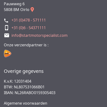
Pauwweg 6
5808 BM Oirlo
+31 (0)478 - 571111
+31 (0)6 - 54371111
info@startmotorspecialist.com
Onze verzendpartner is :
Overige gegevens
K.v.K: 12031404
BTW: NL807531066B01
IBAN: NL26RABO0159305403
Algemene voorwaarden