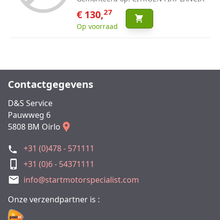
27
€ 130,
Op voorraad
Contactgegevens
D&S Service
Pauwweg 6
5808 BM Oirlo
+31 (0)478 - 571111
+31 (0)6 - 54371111
info@startmotorspecialist.com
Onze verzendpartner is :