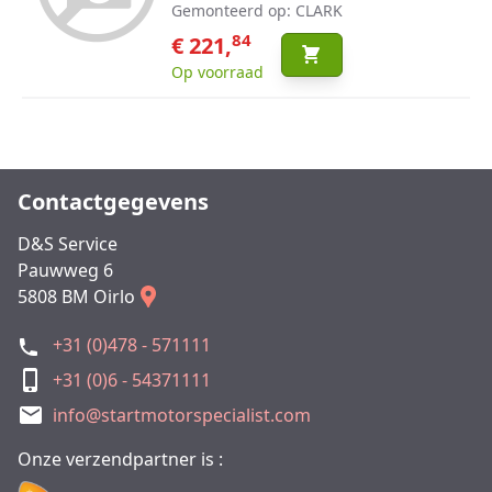
Gemonteerd op: CLARK
84
€ 221,
Op voorraad
Contactgegevens
D&S Service
Pauwweg 6
5808 BM Oirlo
+31 (0)478 - 571111
+31 (0)6 - 54371111
info@startmotorspecialist.com
Onze verzendpartner is :