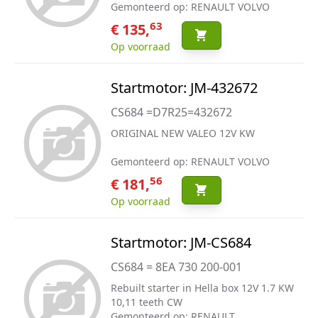
Gemonteerd op: RENAULT VOLVO
63
€ 135,
Op voorraad
Startmotor: JM-432672
CS684 =D7R25=432672
ORIGINAL NEW VALEO 12V KW
Gemonteerd op: RENAULT VOLVO
56
€ 181,
Op voorraad
Startmotor: JM-CS684
CS684 = 8EA 730 200-001
Rebuilt starter in Hella box 12V 1.7 KW
10,11 teeth CW
Gemonteerd op: RENAULT