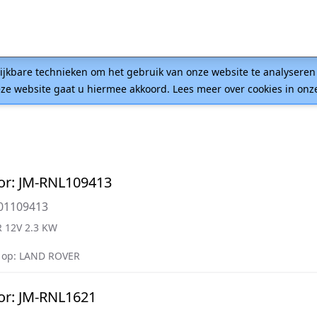
lijkbare technieken om het gebruik van onze website te analysere
ze website gaat u hiermee akkoord. Lees meer over cookies in on
or: JM-RNL109413
01109413
 12V 2.3 KW
 op: LAND ROVER
or: JM-RNL1621