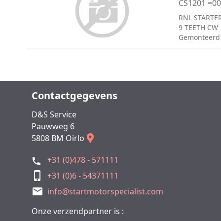
CS1201 =0
RNL STARTER
9 TEETH CW
Gemonteerd
Contactgegevens
D&S Service
Pauwweg 6
5808 BM Oirlo
+31 (0)478 - 571111
+31 (0)6 - 54371111
info@startmotorspecialist.com
Onze verzendpartner is :