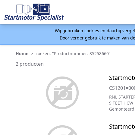
Wij gebruiken cookies en daarbij verge
Door verder gebruik te maken van de
Home
>
zoeken: "Productnummer: 35258660"
2 producten
Startmot
CS1201=00
RNL STARTER
9 TEETH CW
Gemonteerd
Startmot