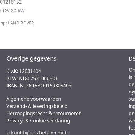
001218152
 12V 2.2 KW
 op: LAND ROVER
Overige gegevens
D&
Om
K.v.K: 12031404
is
BTW: NL807531066B01
de
IBAN: NL26RABO0159305403
dy
Algemene voorwaarden
st
Verzend- & leveringsbeleid
in
Herroepingsrecht & retourneren
on
Privacy- & Cookie verklaring
we
to
U kunt bij ons betalen met :