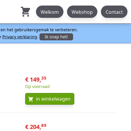
Welkom
Webshop
Contact
n en het gebruikersgemak te verbeteren.
ze
Privacy verklaring
.
Ik snap het!
35
€ 149,
Op voorraad
in winkelwagen
89
€ 204,