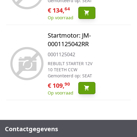
Gemonteerd op: SEAT
64
€ 134,
Op voorraad
Startmotor: JM-
0001125042RR
0001125042
REBUILT STARTER 12V
10 TEETH CCW
Gemonteerd op: SEAT
90
€ 109,
Op voorraad
Contactgegevens