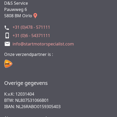
D&S Service
Pauwweg 6
5808 BM Oirlo
+31 (0)478 - 571111
+31 (0)6 - 54371111
info@startmotorspecialist.com
Onze verzendpartner is :
Overige gegevens
K.v.K: 12031404
BTW: NL807531066B01
IBAN: NL26RABO0159305403