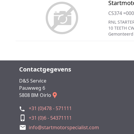
Startmot
CS374 =00
RNL STARTER
10 TEETH C
Gemonteerd 
Contactgegevens
D&S Service
Pauwweg 6
5808 BM Oirlo
+31 (0)478 - 571111
+31 (0)6 - 54371111
info@startmotorspecialist.com