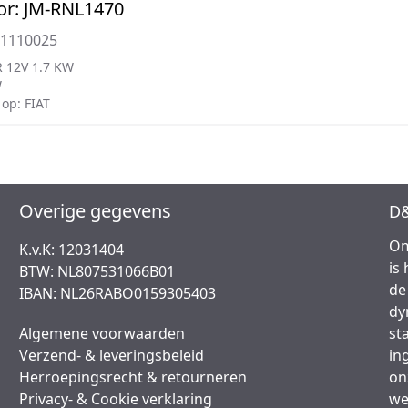
or: JM-RNL1470
01110025
 12V 1.7 KW
W
op: FIAT
Overige gegevens
D&
Om
K.v.K: 12031404
is
BTW: NL807531066B01
de
IBAN: NL26RABO0159305403
dy
Algemene voorwaarden
st
Verzend- & leveringsbeleid
in
Herroepingsrecht & retourneren
on
Privacy- & Cookie verklaring
we