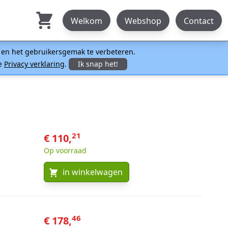
Welkom
Webshop
Contact
n en het gebruikersgemak te verbeteren.
ze
Privacy verklaring
.
Ik snap het!
21
€ 110,
Op voorraad
in winkelwagen
46
€ 178,