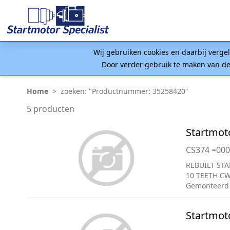
Wij gebruiken cookies en daarbij verge
Door verder gebruik te maken van de
Home
>
zoeken: "Productnummer: 35258420"
5 producten
Startmot
CS374 =00
REBUILT STA
10 TEETH C
Gemonteerd 
Startmot