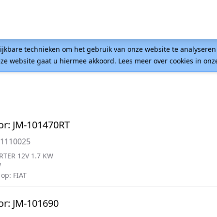
lijkbare technieken om het gebruik van onze website te analysere
ze website gaat u hiermee akkoord. Lees meer over cookies in on
or: JM-101470RT
01110025
RTER 12V 1.7 KW
W
op: FIAT
or: JM-101690