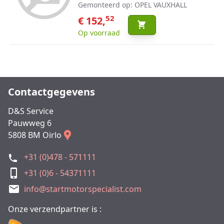
Gemonteerd op: OPEL VAUXHALL
52
€ 152,
Op voorraad
Contactgegevens
D&S Service
Pauwweg 6
5808 BM Oirlo
+31 (0)478 - 571111
+31 (0)6 - 54371111
info@startmotorspecialist.com
Onze verzendpartner is :