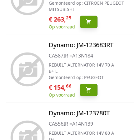
Gemonteerd op: CITROEN PEUGEOT
MITSUBISHI
25
€ 263,
Op voorraad
Dynamo: JM-123683RT
CA587IR =A13N184
REBUILT ALTERNATOR 14V 70 A
B+ L
Gemonteerd op: PEUGEOT
66
€ 154,
Op voorraad
Dynamo: JM-123780T
CA556IR =A14N139
REBUILT ALTERNATOR 14V 80 A
D+