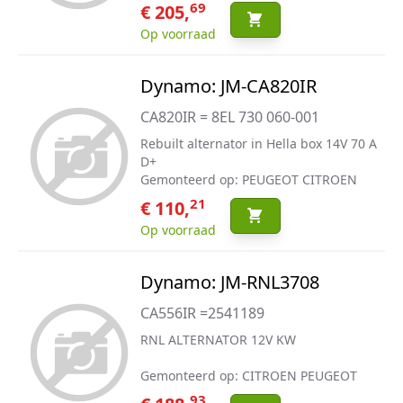
69
€ 205,
Op voorraad
Dynamo: JM-CA820IR
CA820IR = 8EL 730 060-001
Rebuilt alternator in Hella box 14V 70 A
D+
Gemonteerd op: PEUGEOT CITROEN
21
€ 110,
Op voorraad
Dynamo: JM-RNL3708
CA556IR =2541189
RNL ALTERNATOR 12V KW
Gemonteerd op: CITROEN PEUGEOT
93