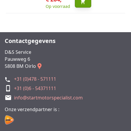
Op voorraad
Contactgegevens
D&S Service
Pauwweg 6
5808 BM Oirlo
+31 (0)478 - 571111
+31 (0)6 - 54371111
info@startmotorspecialist.com
Onze verzendpartner is :