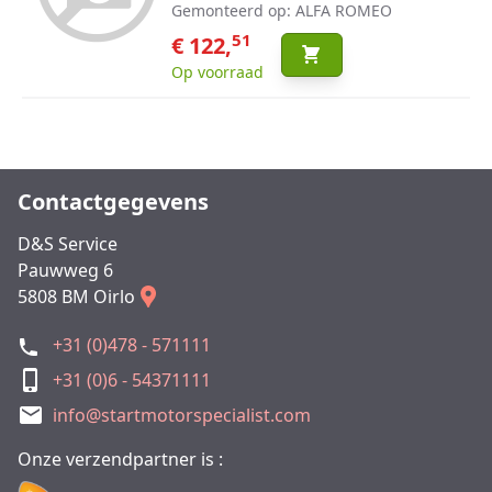
Gemonteerd op: ALFA ROMEO
51
€ 122,
Op voorraad
Contactgegevens
D&S Service
Pauwweg 6
5808 BM Oirlo
+31 (0)478 - 571111
+31 (0)6 - 54371111
info@startmotorspecialist.com
Onze verzendpartner is :