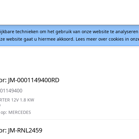
lijkbare technieken om het gebruik van onze website te analysere
ze website gaat u hiermee akkoord. Lees meer over cookies in on
or: JM-0001149400RD
001149400
RTER 12V 1.8 KW
W
 op: MERCEDES
or: JM-RNL2459