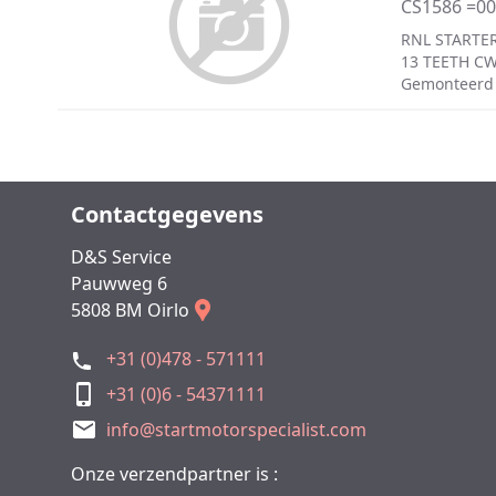
CS1586 =0
RNL STARTER
13 TEETH C
Gemonteerd
Contactgegevens
D&S Service
Pauwweg 6
5808 BM Oirlo
+31 (0)478 - 571111
+31 (0)6 - 54371111
info@startmotorspecialist.com
Onze verzendpartner is :