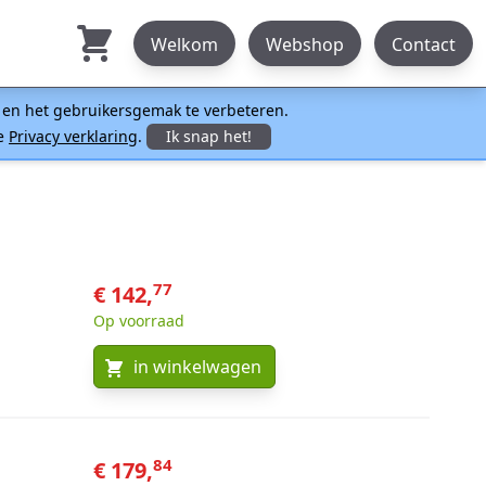
Welkom
Webshop
Contact
n en het gebruikersgemak te verbeteren.
ze
Privacy verklaring
.
Ik snap het!
77
€ 142,
Op voorraad
in winkelwagen
84
€ 179,