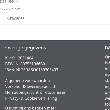
001149400
 12V 2.5 KW
W
 op: MERCEDES
Overige gegevens
D&
Om
K.v.K: 12031404
is
BTW: NL807531066B01
de
IBAN: NL26RABO0159305403
dy
Algemene voorwaarden
st
Verzend- & leveringsbeleid
in
Herroepingsrecht & retourneren
on
Privacy- & Cookie verklaring
we
to
U kunt bij ons betalen met :