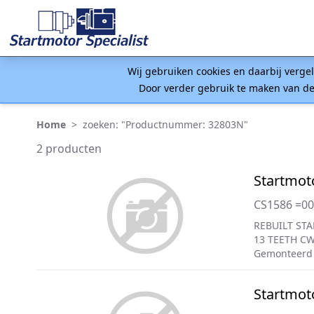
Wij gebruiken cookies en daarbij verge
Door verder gebruik te maken van de
Home
>
zoeken: "Productnummer: 32803N"
2 producten
Startmot
CS1586 =0
REBUILT STA
13 TEETH C
Gemonteerd
Startmot