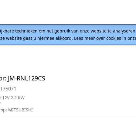
lijkbare technieken om het gebruik van onze website te analysere
ze website gaat u hiermee akkoord. Lees meer over cookies in on
or: JM-RNL129CS
8T75071
 12V 2.2 KW
W
op: MITSUBISHI