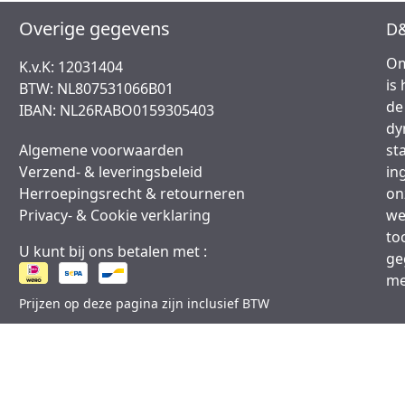
Overige gegevens
D&
Om
K.v.K: 12031404
is
BTW: NL807531066B01
de
IBAN: NL26RABO0159305403
dy
Algemene voorwaarden
st
Verzend- & leveringsbeleid
in
Herroepingsrecht & retourneren
on
Privacy- & Cookie verklaring
we
to
U kunt bij ons betalen met :
ge
me
Prijzen op deze pagina zijn inclusief BTW