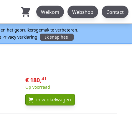
Welkom
Webshop
Contact
n en het gebruikersgemak te verbeteren.
ze
Privacy verklaring
.
Ik snap het!
41
€ 180,
Op voorraad
in winkelwagen