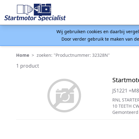
Wij gebruiken cookies en daarbij verge
Door verder gebruik te maken van de
Home
>
zoeken: "Productnummer: 32328N"
1 product
Startmot
JS1221 =M
RNL STARTER
10 TEETH C
Gemonteerd 