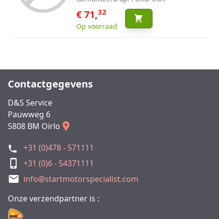
32
€ 71,
Op voorraad
Contactgegevens
D&S Service
Pauwweg 6
5808 BM Oirlo
+31 (0)478 - 571111
+31 (0)6 - 54371111
info@startmotorspecialist.com
Onze verzendpartner is :