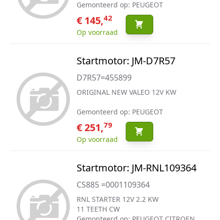
Gemonteerd op: PEUGEOT
42
€ 145,
Op voorraad
Startmotor: JM-D7R57
D7R57=455899
ORIGINAL NEW VALEO 12V KW
Gemonteerd op: PEUGEOT
79
€ 251,
Op voorraad
Startmotor: JM-RNL109364
CS885 =0001109364
RNL STARTER 12V 2.2 KW
11 TEETH CW
Gemonteerd op: PEUGEOT CITROEN