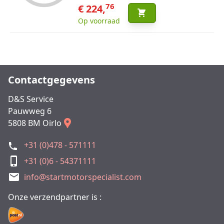
76
€ 224,
Op voorraad
Contactgegevens
D&S Service
Pauwweg 6
5808 BM Oirlo
+31 (0)478 - 571111
+31 (0)6 - 54371111
info@startmotorspecialist.com
Onze verzendpartner is :