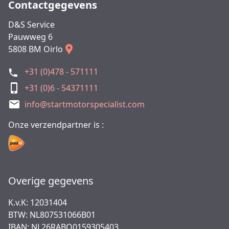
Contactgegevens
D&S Service
Pauwweg 6
5808 BM Oirlo
+31 (0)478 - 571111
+31 (0)6 - 54371111
info@startmotorspecialist.com
Onze verzendpartner is :
Overige gegevens
K.v.K: 12031404
BTW: NL807531066B01
IBAN: NL26RABO0159305403