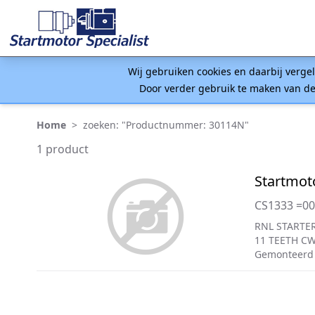
Wij gebruiken cookies en daarbij verge
Door verder gebruik te maken van de
Home
>
zoeken: "Productnummer: 30114N"
1 product
Startmot
CS1333 =0
RNL STARTER
11 TEETH C
Gemonteerd