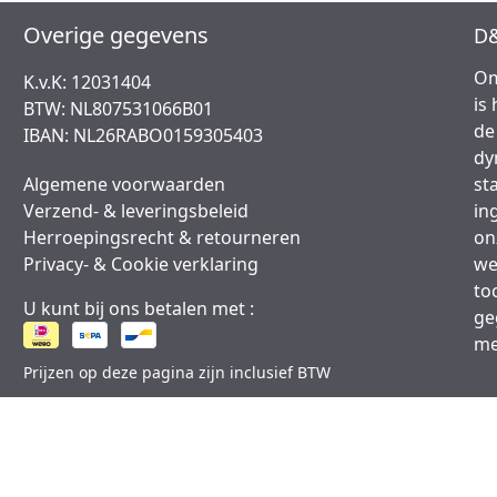
Overige gegevens
D&
Om
K.v.K: 12031404
is
BTW: NL807531066B01
de
IBAN: NL26RABO0159305403
dy
Algemene voorwaarden
st
Verzend- & leveringsbeleid
in
Herroepingsrecht & retourneren
on
Privacy- & Cookie verklaring
we
to
U kunt bij ons betalen met :
ge
me
Prijzen op deze pagina zijn inclusief BTW