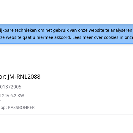
lijkbare technieken om het gebruik van onze website te analysere
ze website gaat u hiermee akkoord. Lees meer over cookies in on
or: JM-RNL2088
001372005
 24V 6.2 KW
W
 op: KASSBOHRER