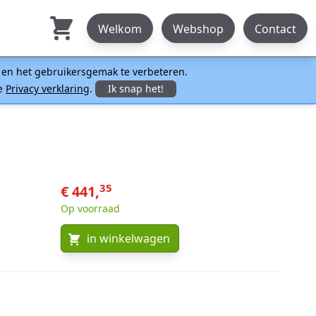
Welkom
Webshop
Contact
n en het gebruikersgemak te verbeteren.
ze
Privacy verklaring
.
Ik snap het!
35
€ 441,
Op voorraad
in winkelwagen