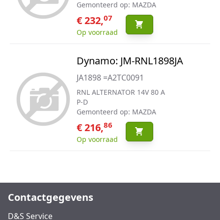
Gemonteerd op: MAZDA
07
€ 232,
Op voorraad
Dynamo: JM-RNL1898JA
JA1898 =A2TC0091
RNL ALTERNATOR 14V 80 A
P-D
Gemonteerd op: MAZDA
86
€ 216,
Op voorraad
Contactgegevens
D&S Service