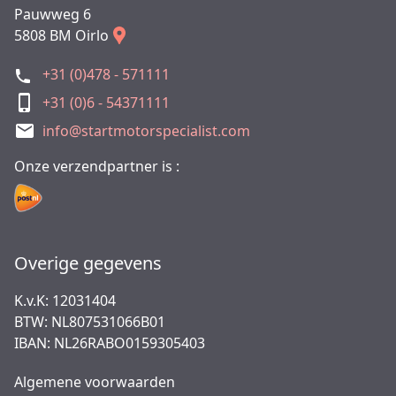
Pauwweg 6
5808 BM Oirlo
+31 (0)478 - 571111
+31 (0)6 - 54371111
info@startmotorspecialist.com
Onze verzendpartner is :
Overige gegevens
K.v.K: 12031404
BTW: NL807531066B01
IBAN: NL26RABO0159305403
Algemene voorwaarden