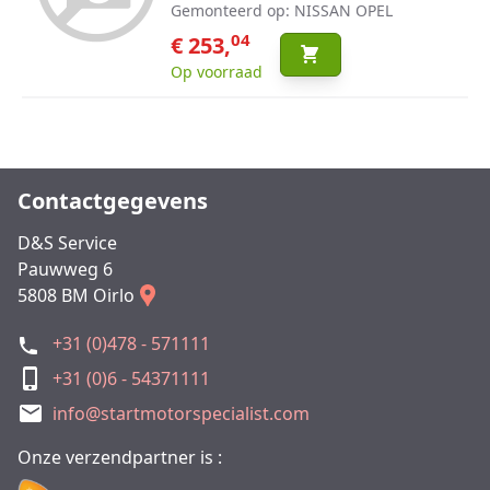
Gemonteerd op: NISSAN OPEL
04
€ 253,
Op voorraad
Contactgegevens
D&S Service
Pauwweg 6
5808 BM Oirlo
+31 (0)478 - 571111
+31 (0)6 - 54371111
info@startmotorspecialist.com
Onze verzendpartner is :