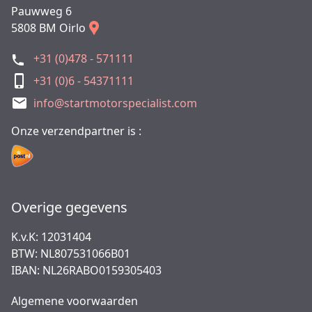
Pauwweg 6
5808 BM Oirlo
+31 (0)478 - 571111
+31 (0)6 - 54371111
info@startmotorspecialist.com
Onze verzendpartner is :
Overige gegevens
K.v.K: 12031404
BTW: NL807531066B01
IBAN: NL26RABO0159305403
Algemene voorwaarden