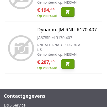
Gemonteerd op: NISSAN
85
€ 194,
Op voorraad
Dynamo: JM-RNLLR170-407
JA678IR =LR170-407
RNL ALTERNATOR 14V 70 A
L S
Gemonteerd op: NISSAN
25
€ 207,
Op voorraad
Contactgegevens
D&S Service