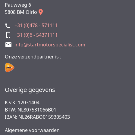
Pauwweg 6
5808 BM Oirlo
+31 (0)478 - 571111
+31 (0)6 - 54371111
info@startmotorspecialist.com
Onze verzendpartner is :
Overige gegevens
K.v.K: 12031404
BTW: NL807531066B01
IBAN: NL26RABO0159305403
Algemene voorwaarden