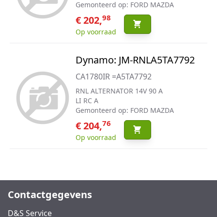
Gemonteerd op: FORD MAZDA
98
€ 202,
Op voorraad
Dynamo: JM-RNLA5TA7792
CA1780IR =A5TA7792
RNL ALTERNATOR 14V 90 A
LI RC A
Gemonteerd op: FORD MAZDA
76
€ 204,
Op voorraad
Contactgegevens
D&S Service