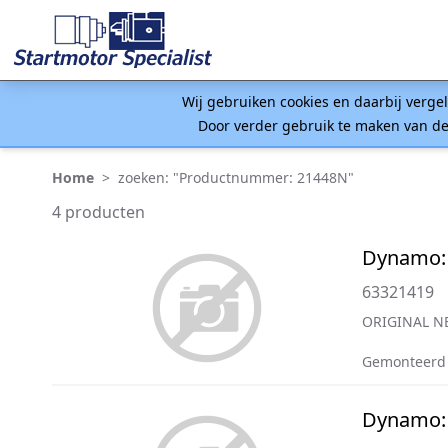
Wij gebruiken cookies en daarbij verge
Door verder gebruik te maken van de
Home
>
zoeken: "Productnummer: 21448N"
4 producten
Dynamo:
63321419
ORIGINAL N
Gemonteerd 
Dynamo: