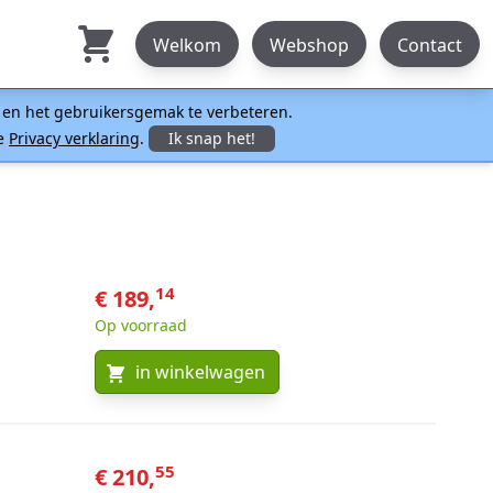
Welkom
Webshop
Contact
n en het gebruikersgemak te verbeteren.
ze
Privacy verklaring
.
Ik snap het!
14
€ 189,
Op voorraad
in winkelwagen
55
€ 210,