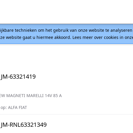
lijkbare technieken om het gebruik van onze website te analysere
ze website gaat u hiermee akkoord. Lees meer over cookies in on
 JM-63321419
EW MAGNETI MARELLI 14V 85 A
op: ALFA FIAT
 JM-RNL63321349