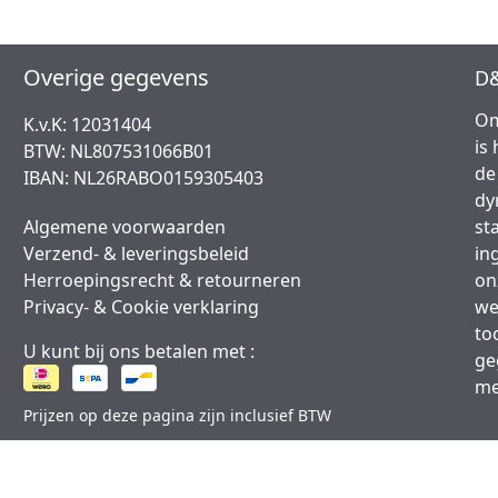
Overige gegevens
D&
Om
K.v.K: 12031404
is
BTW: NL807531066B01
de
IBAN: NL26RABO0159305403
dy
Algemene voorwaarden
st
Verzend- & leveringsbeleid
in
Herroepingsrecht & retourneren
on
Privacy- & Cookie verklaring
we
to
U kunt bij ons betalen met :
ge
me
Prijzen op deze pagina zijn inclusief BTW