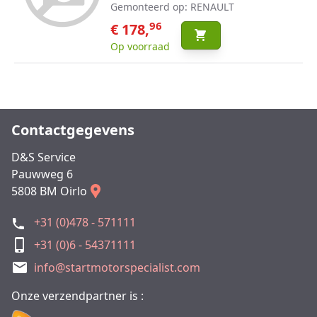
Gemonteerd op: RENAULT
96
€ 178,
Op voorraad
Contactgegevens
D&S Service
Pauwweg 6
5808 BM Oirlo
+31 (0)478 - 571111
+31 (0)6 - 54371111
info@startmotorspecialist.com
Onze verzendpartner is :