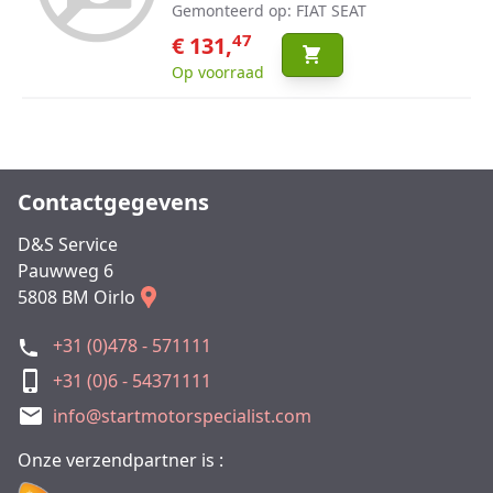
Gemonteerd op: FIAT SEAT
47
€ 131,
Op voorraad
Contactgegevens
D&S Service
Pauwweg 6
5808 BM Oirlo
+31 (0)478 - 571111
+31 (0)6 - 54371111
info@startmotorspecialist.com
Onze verzendpartner is :