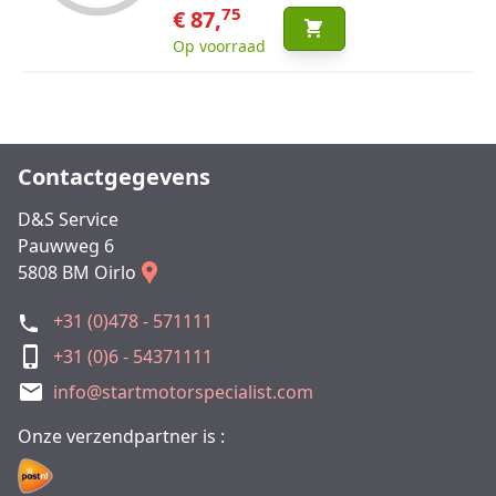
75
€ 87,
Op voorraad
Contactgegevens
D&S Service
Pauwweg 6
5808 BM Oirlo
+31 (0)478 - 571111
+31 (0)6 - 54371111
info@startmotorspecialist.com
Onze verzendpartner is :