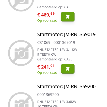
Gemonteerd op: CASE
99
€ 469,
Op voorraad
Startmotor: JM-RNL369019
CS1069 =0001369019
RNL STARTER 12V 3.1 KW
9 TEETH CW
Gemonteerd op: CASE
01
€ 241,
Op voorraad
Startmotor: JM-RNL369200
0001369200
RNL STARTER 12V 3.6KW
10 TEETH CW