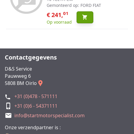
Gemonteerd op: FORD FIAT
01
€ 241,
Op voorraad
Contactgegevens
D&S Service
Pauwweg 6
5808 BM Oirlo
+31 (0)478 - 571111
+31 (0)6 - 54371111
info@startmotorspecialist.com
Onze verzendpartner is :