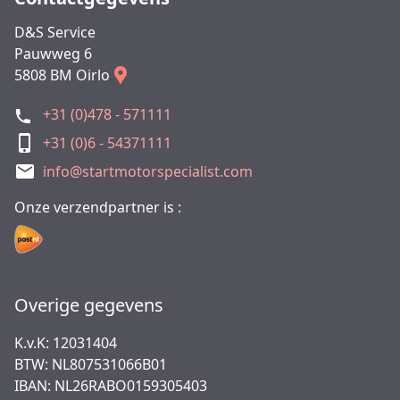
D&S Service
Pauwweg 6
5808 BM Oirlo
+31 (0)478 - 571111
+31 (0)6 - 54371111
info@startmotorspecialist.com
Onze verzendpartner is :
Overige gegevens
K.v.K: 12031404
BTW: NL807531066B01
IBAN: NL26RABO0159305403