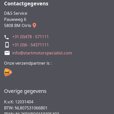
Contactgegevens
D&S Service
Pauwweg 6
5808 BM Oirlo
+31 (0)478 - 571111
+31 (0)6 - 54371111
info@startmotorspecialist.com
Onze verzendpartner is :
Overige gegevens
K.v.K: 12031404
BTW: NL807531066B01