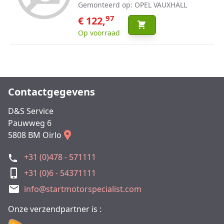
Gemonteerd op: OPEL VAUXHALL
97
€ 122,
Op voorraad
Contactgegevens
D&S Service
Pauwweg 6
5808 BM Oirlo
+31 (0)478 - 571111
+31 (0)6 - 54371111
info@startmotorspecialist.com
Onze verzendpartner is :