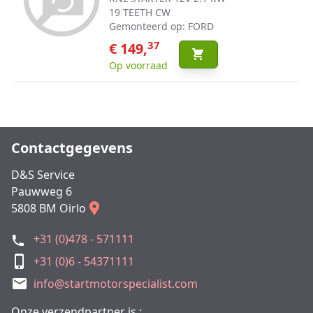
19 TEETH CW
Gemonteerd op: FORD
37
€ 149,
Op voorraad
Contactgegevens
D&S Service
Pauwweg 6
5808 BM Oirlo
+31 (0)478 - 571111
+31 (0)6 - 54371111
info@startmotorspecialist.com
Onze verzendpartner is :