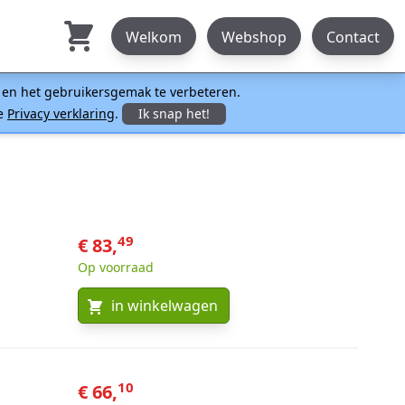
Welkom
Webshop
Contact
n en het gebruikersgemak te verbeteren.
ze
Privacy verklaring
.
Ik snap het!
49
€ 83,
Op voorraad
in winkelwagen
10
€ 66,