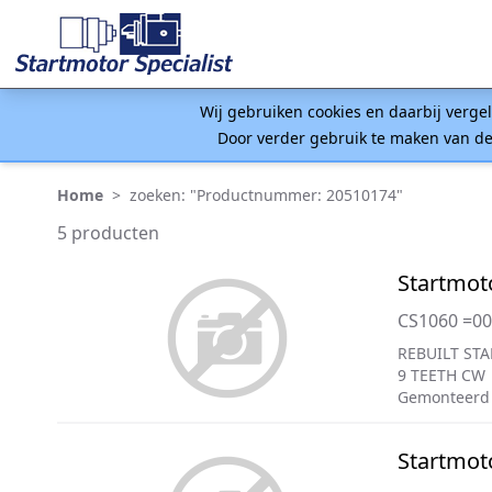
Wij gebruiken cookies en daarbij verge
Door verder gebruik te maken van de
Home
>
zoeken: "Productnummer: 20510174"
5 producten
Startmot
CS1060 =0
REBUILT STA
9 TEETH CW
Gemonteerd
Startmot