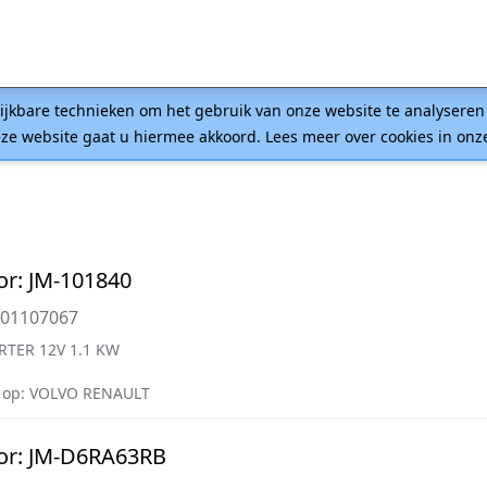
lijkbare technieken om het gebruik van onze website te analysere
ze website gaat u hiermee akkoord. Lees meer over cookies in on
or: JM-101840
001107067
RTER 12V 1.1 KW
 op: VOLVO RENAULT
or: JM-D6RA63RB