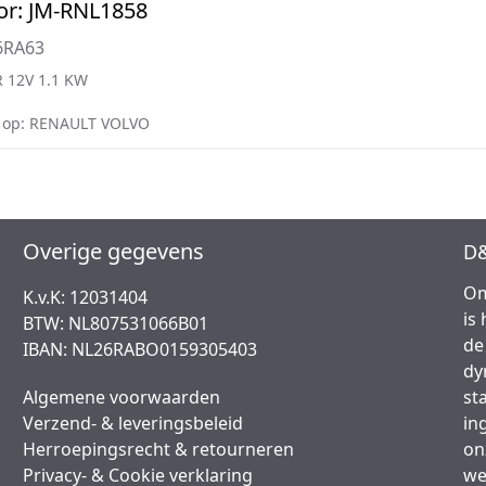
or: JM-RNL1858
6RA63
 12V 1.1 KW
 op: RENAULT VOLVO
Overige gegevens
D&
Om
K.v.K: 12031404
is
BTW: NL807531066B01
de
IBAN: NL26RABO0159305403
dy
Algemene voorwaarden
st
Verzend- & leveringsbeleid
in
Herroepingsrecht & retourneren
on
Privacy- & Cookie verklaring
we