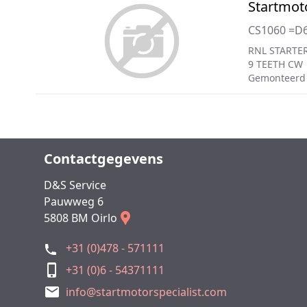
Startmot
CS1060 =D
RNL STARTER
9 TEETH CW
Gemonteerd
Contactgegevens
D&S Service
Pauwweg 6
5808 BM Oirlo
+31 (0)478 - 571111
+31 (0)6 - 54371111
info@startmotorspecialist.com