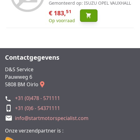
Gemonteerd op: ISUZU OPEL VAUXHALL
51
€ 183,
Op voorraad
Contactgegevens
D&S Service
Pauwweg 6
5808 BM Oirlo
+31 (0)478 - 571111
+31 (0)6 - 54371111
info@startmotorspecialist.com
Onze verzendpartner is :