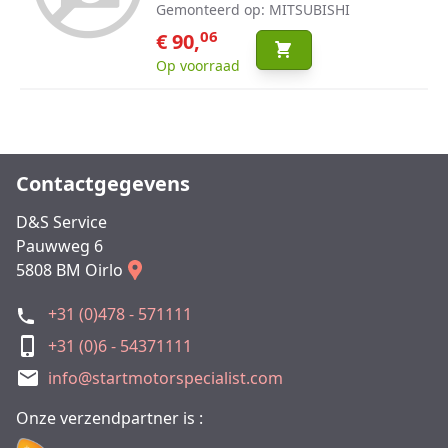
Gemonteerd op: MITSUBISHI
06
€ 90,
Op voorraad
Contactgegevens
D&S Service
Pauwweg 6
5808 BM Oirlo
+31 (0)478 - 571111
+31 (0)6 - 54371111
info@startmotorspecialist.com
Onze verzendpartner is :