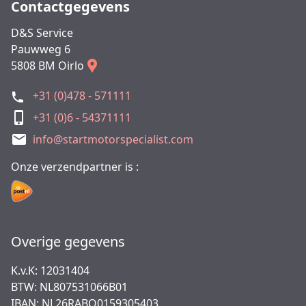
Contactgegevens
D&S Service
Pauwweg 6
5808 BM Oirlo
+31 (0)478 - 571111
+31 (0)6 - 54371111
info@startmotorspecialist.com
Onze verzendpartner is :
Overige gegevens
K.v.K: 12031404
BTW: NL807531066B01
IBAN: NL26RABO0159305403