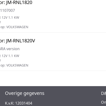
or: JM-RNL1820
01107007
 12V 1.1 KW
W
 op: VOLKSWAGEN
or: JM-RNL1820V
6RA version
 12V 1.1 KW
W
 op: VOLKSWAGEN
Overige gegevens
D&
Om
K.v.K: 12031404