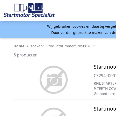
Wij gebruiken cookies en daarbij verge
Door verder gebruik te maken van de
Home
>
zoeken: "Productnummer: 20500785"
6 producten
Startmot
CS294=000
RNL STARTER
9 TEETH CC
Gemonteerd
Startmot