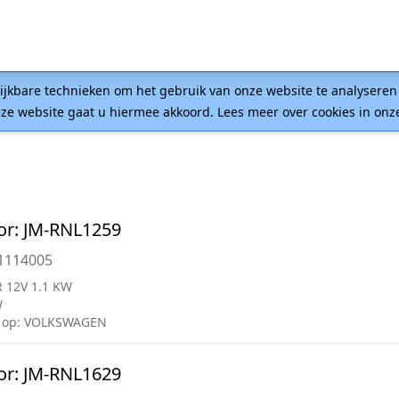
lijkbare technieken om het gebruik van onze website te analysere
ze website gaat u hiermee akkoord. Lees meer over cookies in on
or: JM-RNL1259
1114005
 12V 1.1 KW
W
 op: VOLKSWAGEN
or: JM-RNL1629