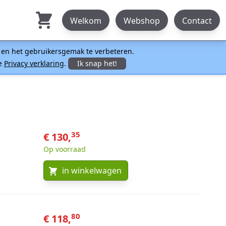
Welkom
Webshop
Contact
n en het gebruikersgemak te verbeteren.
ze
Privacy verklaring
.
Ik snap het!
35
€ 130,
Op voorraad
in winkelwagen
80
€ 118,