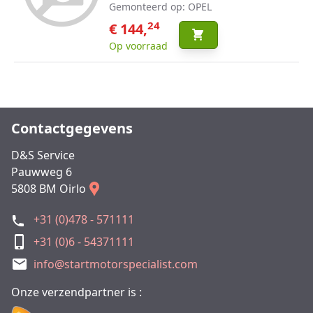
Gemonteerd op: OPEL
24
€ 144,
Op voorraad
Contactgegevens
D&S Service
Pauwweg 6
5808 BM Oirlo
+31 (0)478 - 571111
+31 (0)6 - 54371111
info@startmotorspecialist.com
Onze verzendpartner is :