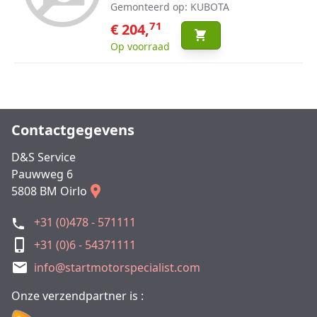
Gemonteerd op: KUBOTA
71
€ 204,
Op voorraad
Contactgegevens
D&S Service
Pauwweg 6
5808 BM Oirlo
+31 (0)478 - 571111
+31 (0)6 - 54371111
info@startmotorspecialist.com
Onze verzendpartner is :