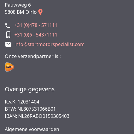
Pauwweg 6
5808 BM Oirlo
+31 (0)478 - 571111
+31 (0)6 - 54371111
info@startmotorspecialist.com
Onze verzendpartner is :
Overige gegevens
K.v.K: 12031404
BTW: NL807531066B01
IBAN: NL26RABO0159305403
Algemene voorwaarden