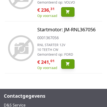
Gemonteerd op: VOLVO
31
€ 236,
Op voorraad
Startmotor: JM-RNL367056
0001367056
RNL STARTER 12V
10 TEETH CW
Gemonteerd op: FORD
01
€ 241,
Op voorraad
Contactgegevens
D&S Service